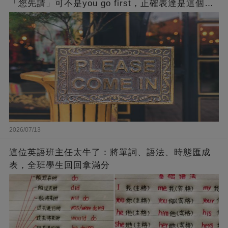
「您先請」可不是you go first，正確表達是這個…
2026/07/13
這位英語班主任太牛了：將單詞、語法、時態匯成
表，全班學生回回拿滿分