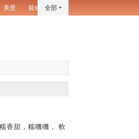
美景
裝修
寵物
藝術設計
動漫
全部
糯香甜，糯嘰嘰， 軟