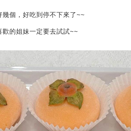
好幾個，好吃到停不下來了~~
喜歡的姐妹一定要去試試~~