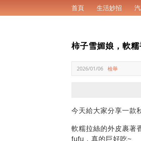
首頁
生活妙招
汽
柿子雪媚娘，軟糯
2026/01/06
檢舉
今天給大家分享一款
軟糯拉絲的外皮裹著
fufu，真的巨好吃~