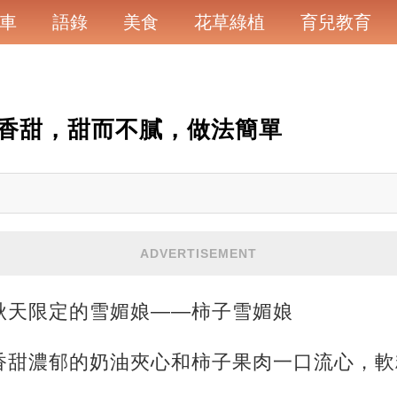
車
語錄
美食
花草綠植
育兒教育
香甜，甜而不膩，做法簡單
ADVERTISEMENT
秋天限定的雪媚娘——柿子雪媚娘
香甜濃郁的奶油夾心和柿子果肉一口流心，軟