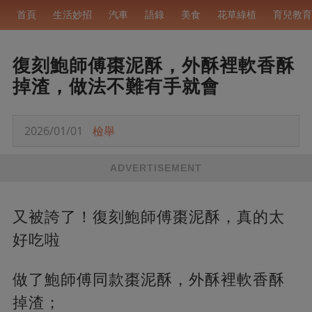
首頁
生活妙招
汽車
語錄
美食
花草綠植
育兒教育
復刻鮑師傅棗泥酥，外酥裡軟香酥
掉渣，做法不難有手就會
2026/01/01
檢舉
ADVERTISEMENT
又被誇了！復刻鮑師傅棗泥酥，真的太
好吃啦
做了鮑師傅同款棗泥酥，外酥裡軟香酥
掉渣；