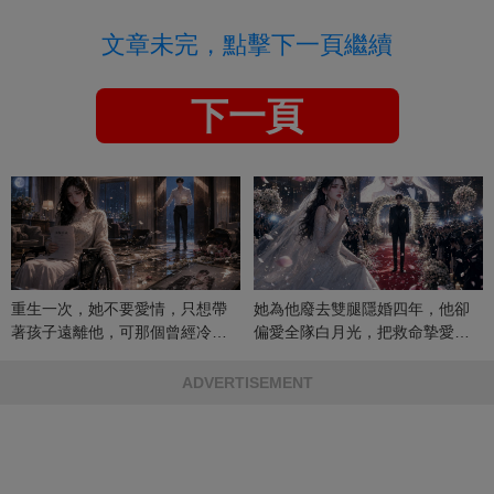
文章未完，點擊下一頁繼續
下一頁
重生一次，她不要愛情，只想帶
她為他廢去雙腿隱婚四年，他卻
著孩子遠離他，可那個曾經冷漠
偏愛全隊白月光，把救命摯愛當
的男人，一次次將她逼入懷中...
成畢生負擔
ADVERTISEMENT