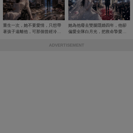
重生一次，她不要愛情，只想帶
她為他廢去雙腿隱婚四年，他卻
著孩子遠離他，可那個曾經冷漠
偏愛全隊白月光，把救命摯愛當
的男人，一次次將她逼入懷中...
成畢生負擔
ADVERTISEMENT