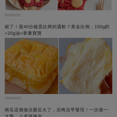
2026/02/22
絕了！蒸40分鐘竟比烤的還軟？黃金比例：150g奶
+20g油=香暈寶寶
2026/02/22
南瓜這個做法最近火了，后悔沒早發現！一次做一
大盤，上桌就搶光