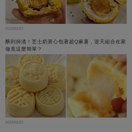
2026/02/22
酥到掉渣！芝士奶黃心包著超Q麻薯，逆天組合在家
做竟這麼簡單？
2026/02/22