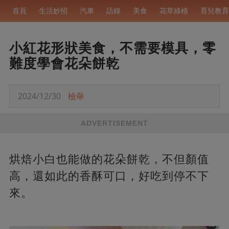
首頁
生活妙招
汽車
語錄
美食
花草綠植
育兒教育
小紅花形狀美食，不需要模具，零
難度學會花朵餅乾
2024/12/30
檢舉
ADVERTISEMENT
烘焙小白也能做的花朵餅乾，不但顏值
高，還如此的香酥可口，好吃到停不下
來。