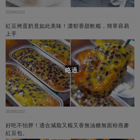
2026/02/22
紅豆烤蛋奶竟如此美味！濃郁香甜軟糯，簡單容易
上手
略過
2026/02/22
好吃不怕胖！適合減脂又糯又香無油糖無面粉燕麥
紅豆包。