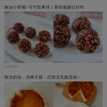
無油小零嘴~可可堅果球｜香香脆脆巨好吃
2026/01/27
無淡奶油，清爽不膩，巴斯克乳酪蛋糕～