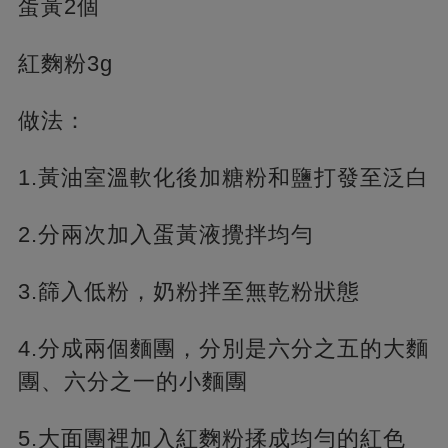
蛋黃2個
紅麴粉3g
做法：
1.黃油室溫軟化後加糖粉和鹽打發至泛白
2.分兩次加入蛋黃液攪拌均勻
3.篩入低粉，奶粉拌至無乾粉狀態
4.分成兩個麵團，分別是六分之五的大麵
團、六分之一的小麵團
5.大面團裡加入紅麴粉揉成均勻的紅色