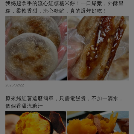
我媽超拿手的流心紅糖糯米餅！一口爆漿，外酥里
糯，柔軟香甜，流心糖餡，真的爆炸好吃！
2026/02/22
原來烤紅薯這麼簡單，只需電飯煲，不加一滴水，
個個香甜流糖汁