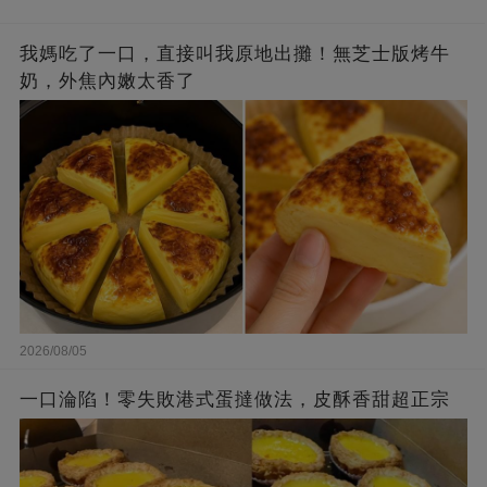
我媽吃了一口，直接叫我原地出攤！無芝士版烤牛
奶，外焦內嫩太香了
2026/08/05
一口淪陷！零失敗港式蛋撻做法，皮酥香甜超正宗