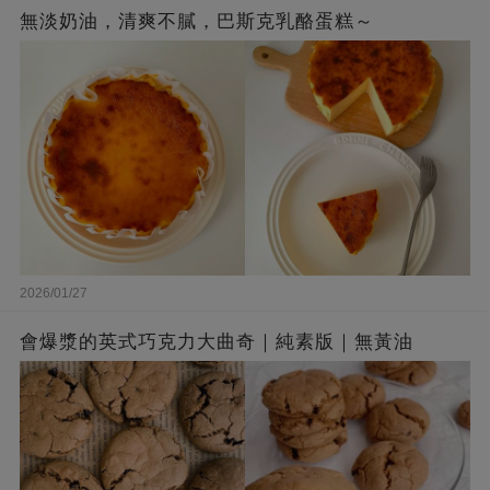
無淡奶油，清爽不膩，巴斯克乳酪蛋糕～
2026/01/27
會爆漿的英式巧克力大曲奇｜純素版｜無黃油