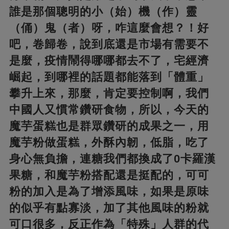
誰是那個聰明的小（始）機（作）靈
（俑）鬼（者）呀，咋這麼會想？！好
吧，卷歸卷，說到底還是市場有需要不
是麼，疫情鬧得哪哪都去不了，宅經濟
崛起，到哪裡的話題都能落到「體重」
攀升上來，那麼，肯定要控制啊，我們
中國人又慣常鑽研食物，所以，今天的
魔芋蛋糕也是群眾鑽研的成果之一，用
魔芋粉做蛋糕，外酥內韌，低脂，吃了
身心無負擔，連糖我們都換成了0卡羅漢
果糖，和魔芋粉搭配還是挺配的，可可
粉的加入是為了增添風味，如果是原味
的似乎有點寡淡，加了其他風味的粉就
可口很多，反正作為「特殊」人群的代