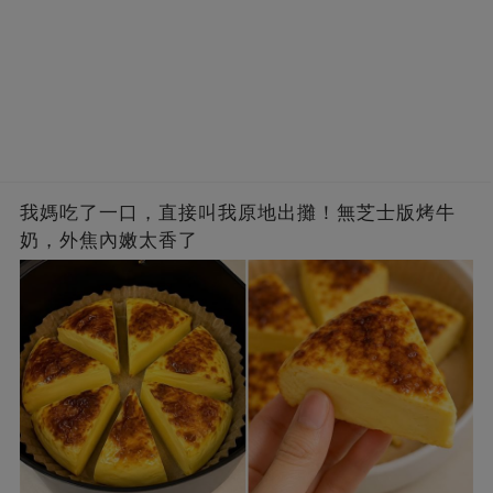
我媽吃了一口，直接叫我原地出攤！無芝士版烤牛
奶，外焦內嫩太香了