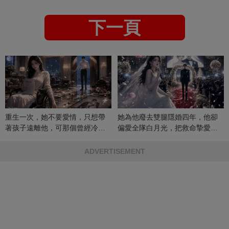
下一頁
重生一次，她不要愛情，只想帶
她為他廢去雙腿隱婚四年，他卻
著孩子遠離他，可那個曾經冷漠
偏愛全隊白月光，把救命摯愛當
的男人，一次次將她逼入懷中...
成畢生負擔
ADVERTISEMENT