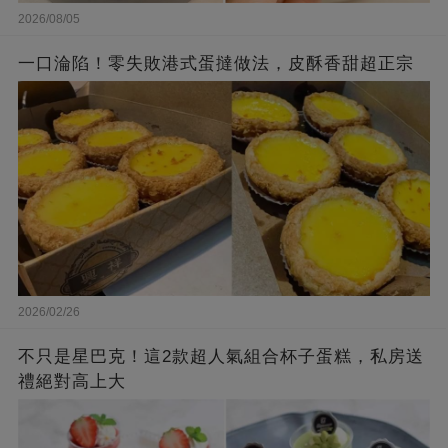
2026/08/05
一口淪陷！零失敗港式蛋撻做法，皮酥香甜超正宗
2026/02/26
不只是星巴克！這2款超人氣組合杯子蛋糕，私房送
禮絕對高上大