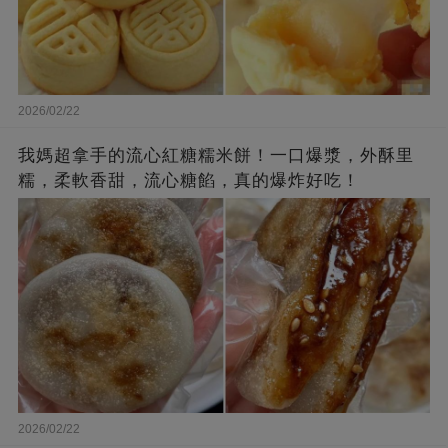
2026/02/22
我媽超拿手的流心紅糖糯米餅！一口爆漿，外酥里
糯，柔軟香甜，流心糖餡，真的爆炸好吃！
2026/02/22