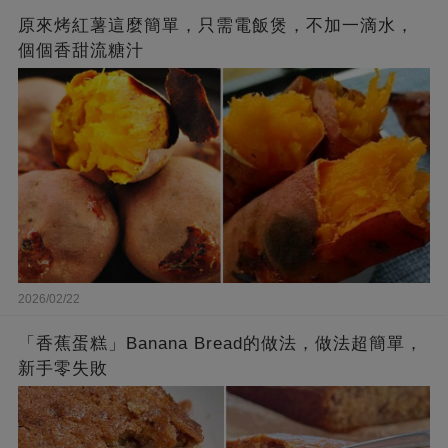
原來烤紅薯這麼簡單，只需電飯煲，不加一滴水，
個個香甜流糖汁
2026/02/22
「香蕉蛋糕」Banana Bread的做法，做法超簡單，
新手零失敗