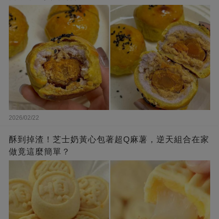
2026/02/22
酥到掉渣！芝士奶黃心包著超Q麻薯，逆天組合在家
做竟這麼簡單？