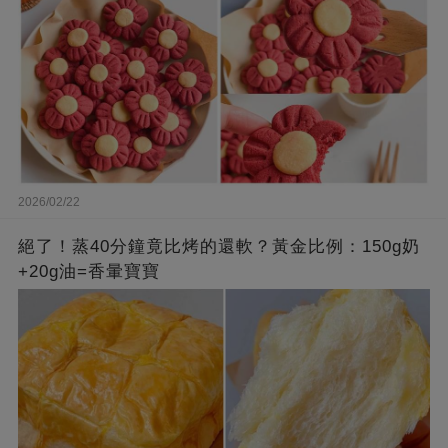
2026/02/22
絕了！蒸40分鐘竟比烤的還軟？黃金比例：150g奶
+20g油=香暈寶寶