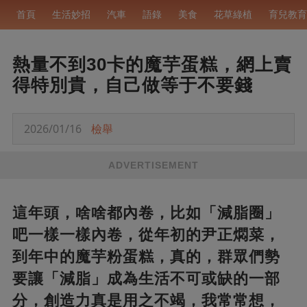
首頁
生活妙招
汽車
語錄
美食
花草綠植
育兒教育
熱量不到30卡的魔芋蛋糕，網上賣
得特別貴，自己做等于不要錢
2026/01/16
檢舉
ADVERTISEMENT
這年頭，啥啥都內卷，比如「減脂圈」
吧一樣一樣內卷，從年初的尹正燜菜，
到年中的魔芋粉蛋糕，真的，群眾們勢
要讓「減脂」成為生活不可或缺的一部
分，創造力真是用之不竭，我常常想，