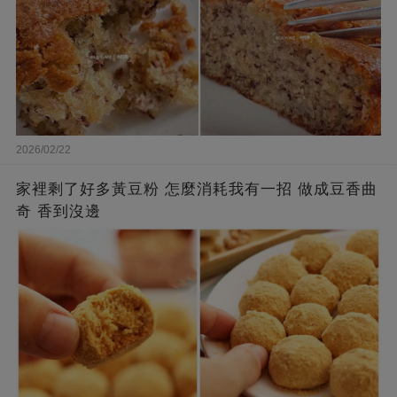
2026/02/22
家裡剩了好多黃豆粉 怎麼消耗我有一招 做成豆香曲
奇 香到沒邊