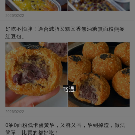
2026/02/22
好吃不怕胖！適合減脂又糯又香無油糖無面粉燕麥
紅豆包。
略過
2026/02/22
0油0面粉低卡蛋黃酥，又酥又香，酥到掉渣，做法
簡單，比買的都好吃！