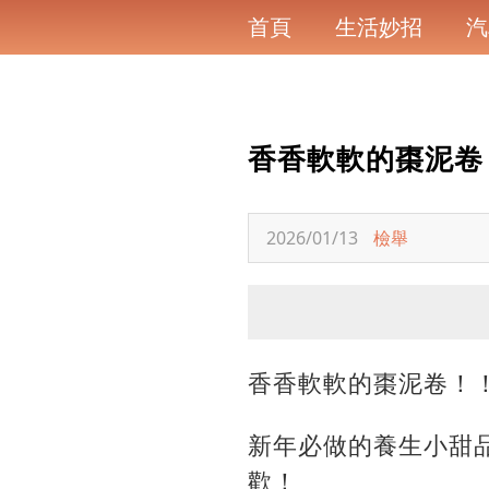
首頁
生活妙招
汽
香香軟軟的棗泥卷
2026/01/13
檢舉
香香軟軟的棗泥卷！
新年必做的養生小甜
歡！