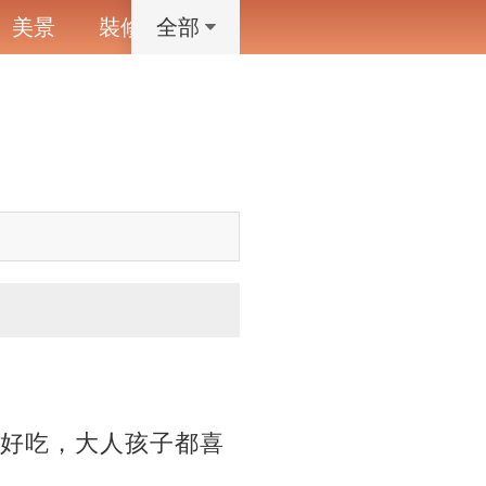
美景
裝修
寵物
藝術設計
動漫
全部
巨好吃，大人孩子都喜