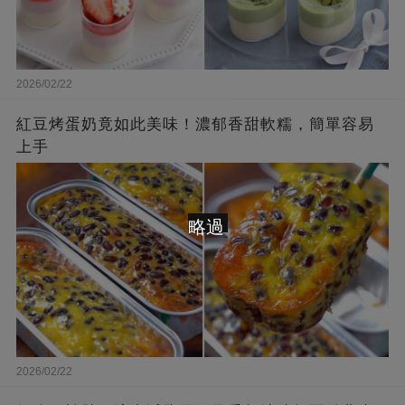
2026/02/22
紅豆烤蛋奶竟如此美味！濃郁香甜軟糯，簡單容易
上手
略過
2026/02/22