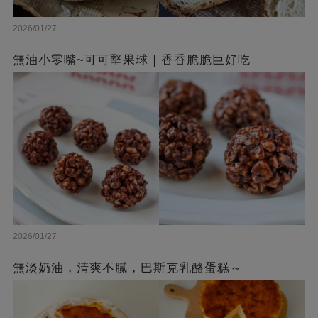
2026/01/27
無油小零嘴~可可堅果球｜香香脆脆巨好吃
2026/01/27
無淡奶油，清爽不膩，巴斯克乳酪蛋糕～