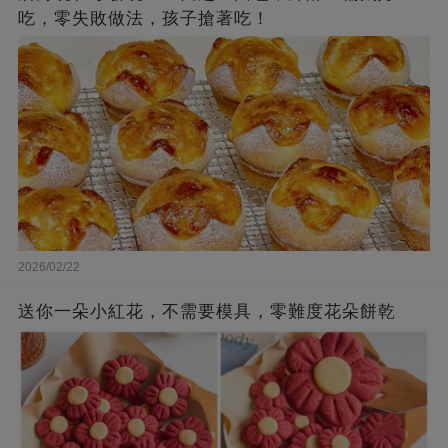
吃，零失敗做法，孩子搶著吃！
2026/02/22
送你一朵小紅花，不需要模具，零難度花朵餅乾