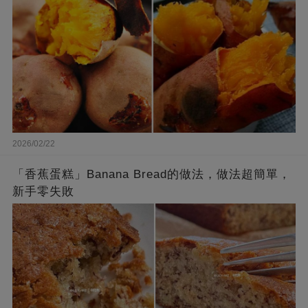
2026/02/22
「香蕉蛋糕」Banana Bread的做法，做法超簡單，
新手零失敗