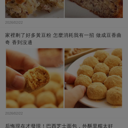
2026/02/22
家裡剩了好多黃豆粉 怎麼消耗我有一招 做成豆香曲
奇 香到沒邊
2026/02/22
后悔現在才發現！巴西芝士面包，外酥里糯太好