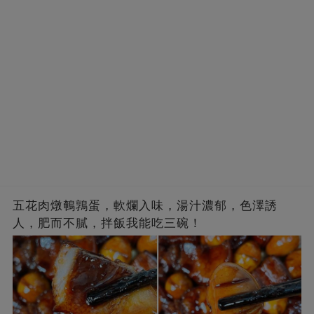
五花肉燉鵪鶉蛋，軟爛入味，湯汁濃郁，色澤誘
人，肥而不膩，拌飯我能吃三碗！