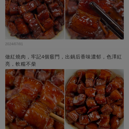
2024/07/01
做紅燒肉，牢記4個竅門，出鍋后香味濃郁，色澤紅
亮，軟糯不柴