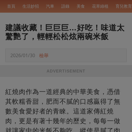
首頁
生活妙招
汽車
語錄
美食
花草綠植
育兒教育
建議收藏！巨巨巨…好吃！味道太
驚艷了，輕輕松松炫兩碗米飯
2026/01/30
檢舉
ADVERTISEMENT
紅燒肉作為一道經典的中華美食，憑借
其軟糯香甜，肥而不膩的口感贏得了無
數美食愛好者的青睞。這道家傳紅燒
肉，更是有著十幾年的歷史，每每一做
就讓家中的米飯不夠吃，縱使是膩了肉