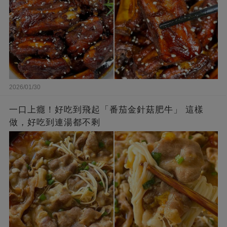
2026/01/30
一口上癮！好吃到飛起「番茄金針菇肥牛」 這樣
做，好吃到連湯都不剩