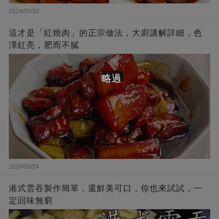
2024/05/30
這才是「紅燒肉」的正宗做法，大廚講解詳細，色
澤紅亮，肥而不膩
略過
2024/05/24
港式雲吞製作簡單，還鮮美可口，你也來試試，一
定回味無窮