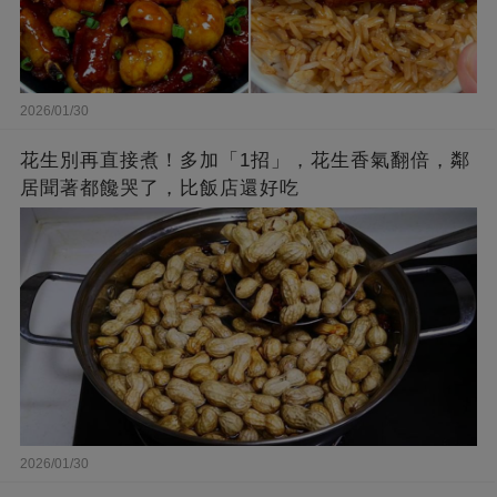
2026/01/30
花生別再直接煮！多加「1招」，花生香氣翻倍，鄰
居聞著都饞哭了，比飯店還好吃
2026/01/30