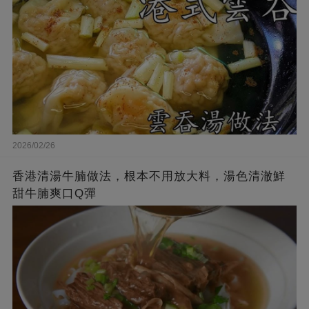
2026/02/26
香港清湯牛腩做法，根本不用放大料，湯色清澈鮮
甜牛腩爽口Q彈