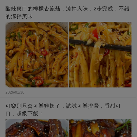
酸辣爽口的檸檬杏鮑菇，涼拌入味，2步完成，不錯
的涼拌美味
2026/01/30
可樂別只會可樂雞翅了，試試可樂排骨，香甜可
口，超級下飯！