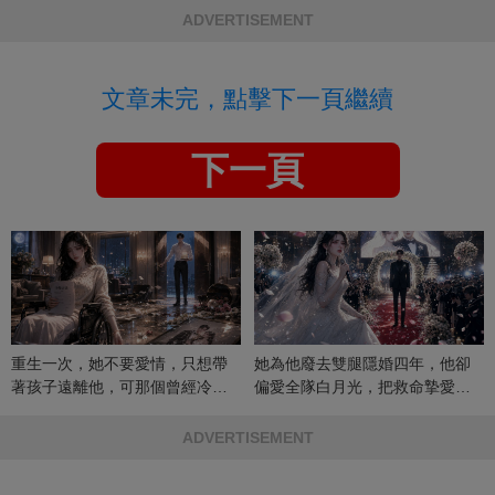
ADVERTISEMENT
文章未完，點擊下一頁繼續
下一頁
重生一次，她不要愛情，只想帶
她為他廢去雙腿隱婚四年，他卻
著孩子遠離他，可那個曾經冷漠
偏愛全隊白月光，把救命摯愛當
的男人，一次次將她逼入懷中...
成畢生負擔
ADVERTISEMENT