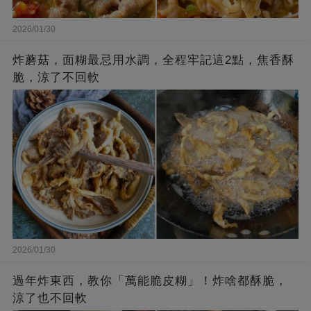
2026/01/30
炸蘑菇，面糊最忌用水調，全程牢記這2點，焦香酥
脆，涼了不回軟
2026/01/30
過年炸東西，教你「萬能脆皮糊」！炸啥都酥脆，
涼了也不回軟