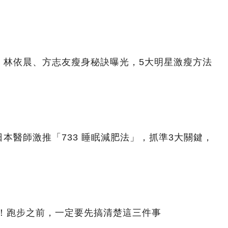
、林依晨、方志友瘦身秘訣曝光，5大明星激瘦方法
本醫師激推「733 睡眠減肥法」，抓準3大關鍵，
斤！跑步之前，一定要先搞清楚這三件事