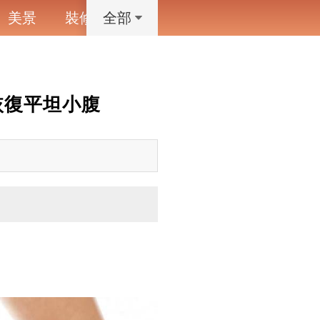
美景
裝修
寵物
藝術設計
動漫
全部
恢復平坦小腹