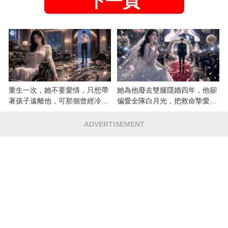
下一頁
重生一次，她不要愛情，只想帶
她為他廢去雙腿隱婚四年，他卻
著孩子遠離他，可那個曾經冷漠
偏愛全隊白月光，把救命摯愛當
的男人，一次次將她逼入懷中...
成畢生負擔
ADVERTISEMENT