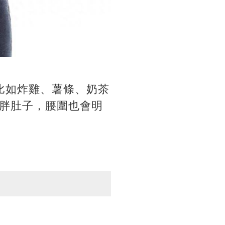
比如炸雞、薯條、奶茶
胖肚子，腰圍也會明