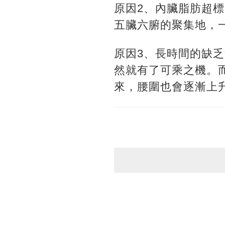
原因2、內臟脂肪超
五臟六腑的聚集地，
原因3、長時間的缺
然就有了可乘之機。
來，腰圍也會逐漸上