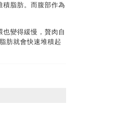
堆積脂肪。而腹部作為
環也變得緩慢，贅肉自
脂肪就會快速堆積起