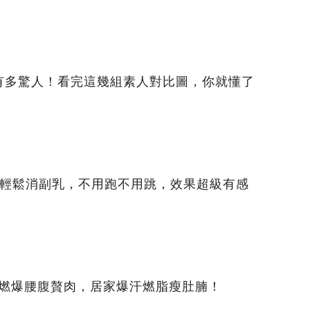
有多驚人！看完這幾組素人對比圖，你就懂了
」輕鬆消副乳，不用跑不用跳，效果超級有感
面燃爆腰腹贅肉，居家爆汗燃脂瘦肚腩！