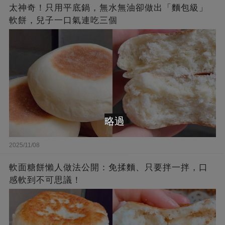
太神奇！只用平底鍋，無水無油卻做出「麵包級」
軟餅，兒子一口氣連吃三個
略過
2025/11/08
軟面糖餅懶人做法公開：免揉麵、只要拌一拌，口
感軟到不可思議！