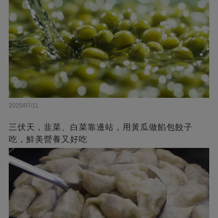
2025/07/11
三伏天，韭菜、白菜靠邊站，用黃瓜做餡包餃子
吃，鮮美營養又好吃