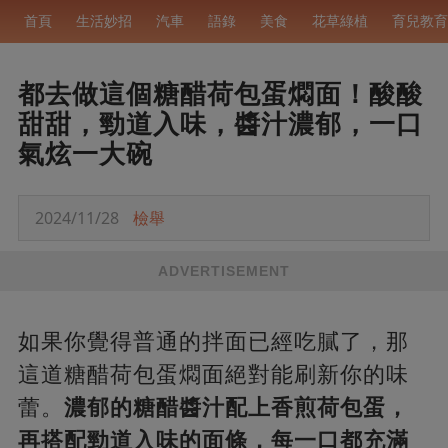
首頁
生活妙招
汽車
語錄
美食
花草綠植
育兒教育
都去做這個糖醋荷包蛋燜面！酸酸
甜甜，勁道入味，醬汁濃郁，一口
氣炫一大碗
2024/11/28
檢舉
ADVERTISEMENT
如果你覺得普通的拌面已經吃膩了，那
這道糖醋荷包蛋燜面絕對能刷新你的味
蕾。
濃郁的糖醋醬汁配上香煎荷包蛋，
再搭配勁道入味的面條，每一口都充滿