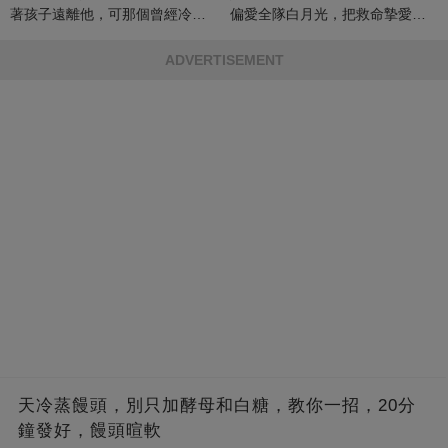
著孩子遠離他，可那個曾經冷漠
偏愛全隊白月光，把救命摯愛當
的男人，一次次將她逼入懷中...
成畢生負擔
ADVERTISEMENT
天冷蒸饅頭，別只加酵母和白糖，教你一招，20分
鐘發好，饅頭暄軟