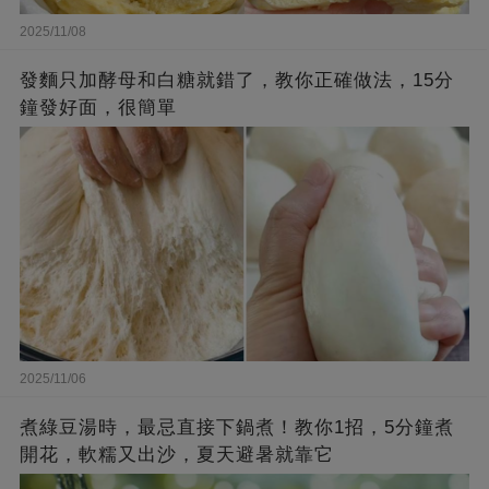
2025/11/08
發麵只加酵母和白糖就錯了，教你正確做法，15分
鐘發好面，很簡單
2025/11/06
煮綠豆湯時，最忌直接下鍋煮！教你1招，5分鐘煮
開花，軟糯又出沙，夏天避暑就靠它