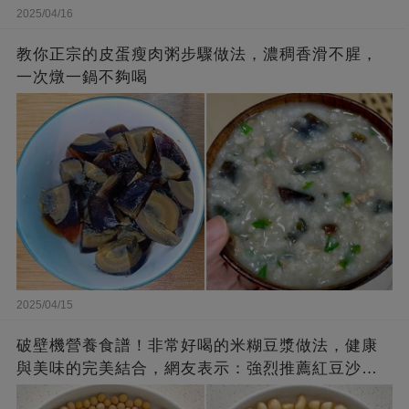
2025/04/16
教你正宗的皮蛋瘦肉粥步驟做法，濃稠香滑不腥，
一次燉一鍋不夠喝
2025/04/15
破壁機營養食譜！非常好喝的米糊豆漿做法，健康
與美味的完美結合，網友表示：強烈推薦紅豆沙牛
乳