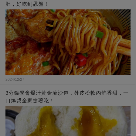
肚，好吃到舔盤！
2024/12/27
3分鐘學會爆汁黃金流沙包，外皮松軟內餡香甜，一
口爆漿全家搶著吃！