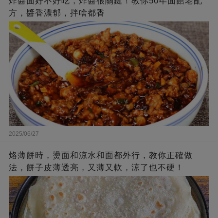
炸醬面好不好吃，炸醬很關鍵！教你50年面館老配
方，醬香濃郁，拌啥都香
2025/06/27
烙薄餅時，燙面和涼水和面都外行，教你正確做
法，餅子皮薄透亮，又薄又軟，涼了也不硬！