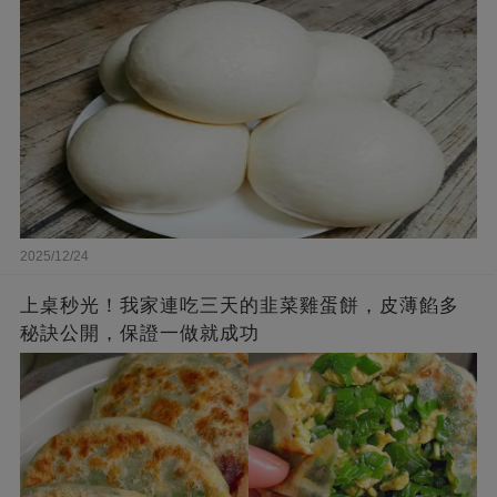
2025/12/24
上桌秒光！我家連吃三天的韭菜雞蛋餅，皮薄餡多
秘訣公開，保證一做就成功