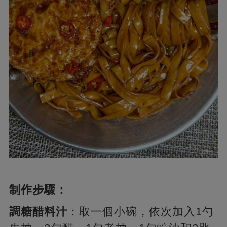
制作步驟：
調糖醋料汁
：取一個小碗，依次加入1勺