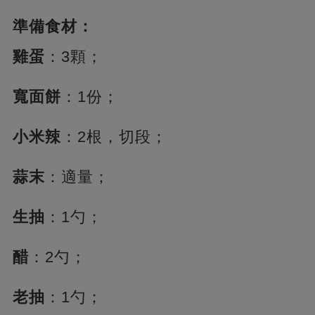
準備食材：
雞蛋
：3顆；
寬面餅
：1份；
小米辣
：2根，切段；
蒜末
：適量；
生抽
：1勺；
醋
：2勺；
老抽
：1勺；