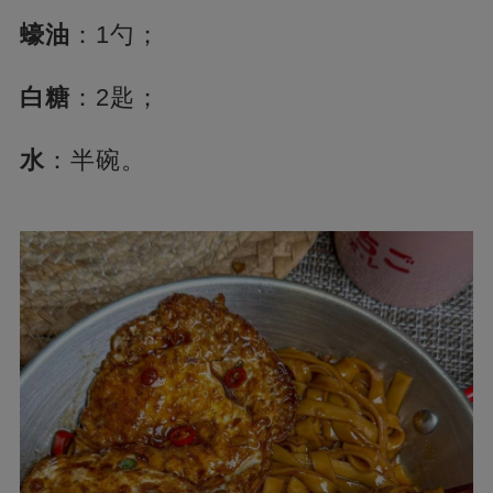
蠔油
：1勺；
白糖
：2匙；
水
：半碗。