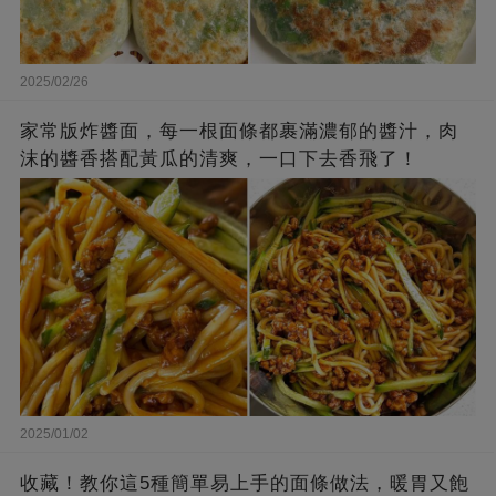
2025/02/26
家常版炸醬面，每一根面條都裹滿濃郁的醬汁，肉
沫的醬香搭配黃瓜的清爽，一口下去香飛了！
2025/01/02
收藏！教你這5種簡單易上手的面條做法，暖胃又飽