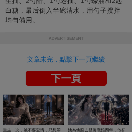
生抽、2勺醋、1勺老抽、1勺蠔油和2匙
白糖，最后倒入半碗清水，用勺子攪拌
均勻備用。
ADVERTISEMENT
文章未完，點擊下一頁繼續
下一頁
重生一次，她不要愛情，只想帶
她為他廢去雙腿隱婚四年，他卻