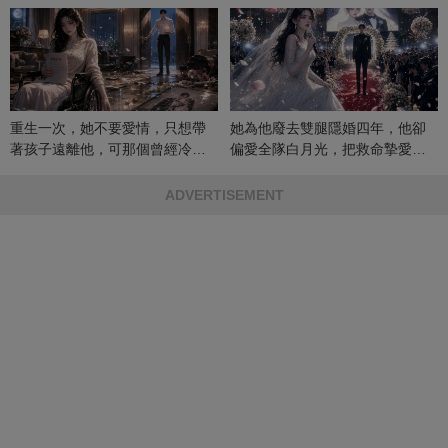
重生一次，她不要愛情，只想帶
她為他廢去雙腿隱婚四年，他卻
著孩子遠離他，可那個曾經冷漠
偏愛全隊白月光，把救命摯愛當
的男人，一次次將她逼入懷中...
成畢生負擔
ADVERTISEMENT