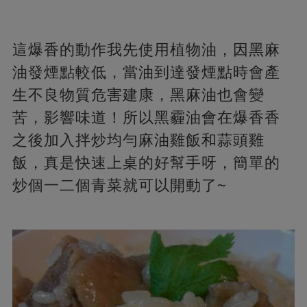
這爆香的動作我先使用植物油，因黑麻
油發煙點較低，當油到達發煙點時會產
生不良物質危害建康，黑麻油也會變
苦，影響味道！所以黑霾油會在爆香香
之後加入拌炒均勻麻油雞飯和蒜頭雞
飯，真是快速上桌的好幫手呀，簡單的
炒個一二個青菜就可以開動了~