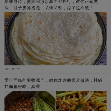
烙薄餅時，燙面和涼水和面都外行，教你正確做
法，餅子皮薄透亮，又薄又軟，涼了也不硬！
2025/06/22
愛吃面條的要收藏了，教你炸醬的家常做法，拌飯
拌面都好吃，真香