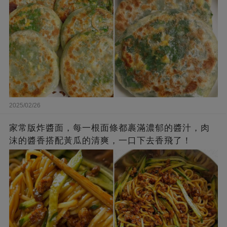
2025/02/26
家常版炸醬面，每一根面條都裹滿濃郁的醬汁，肉
沫的醬香搭配黃瓜的清爽，一口下去香飛了！