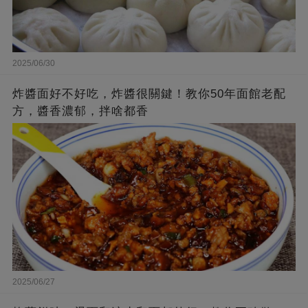
2025/06/30
炸醬面好不好吃，炸醬很關鍵！教你50年面館老配
方，醬香濃郁，拌啥都香
2025/06/27