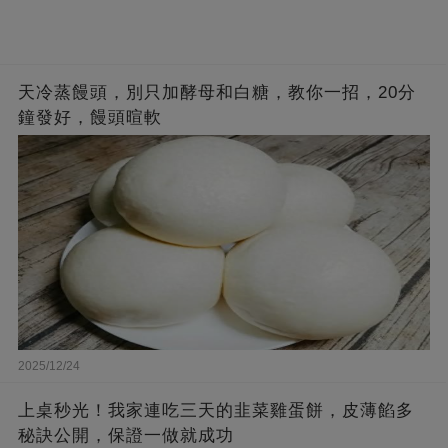
天冷蒸饅頭，別只加酵母和白糖，教你一招，20分
鐘發好，饅頭暄軟
2025/12/24
上桌秒光！我家連吃三天的韭菜雞蛋餅，皮薄餡多
秘訣公開，保證一做就成功