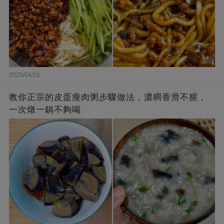
2025/04/16
教你正宗的皮蛋瘦肉粥步驟做法，濃稠香滑不腥，
一次燉一鍋不夠喝