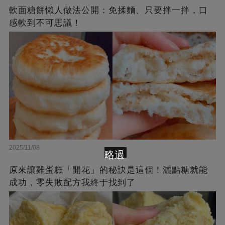
軟面糖餅懶人做法公開：免揉麵、只要拌一拌，口
感軟到不可思議！
2025/11/08
略過
原來讓雞蛋糕「開花」的秘訣是這個！灑點糖就能
成功，零失敗配方我終于找到了