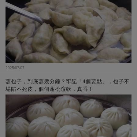
2025/07/07
蒸包子，到底蒸幾分鐘？牢記「4個要點」，包子不
塌陷不死皮，個個蓬松暄軟，真香！