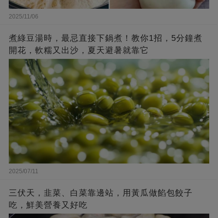
2025/11/06
煮綠豆湯時，最忌直接下鍋煮！教你1招，5分鐘煮
開花，軟糯又出沙，夏天避暑就靠它
2025/07/11
三伏天，韭菜、白菜靠邊站，用黃瓜做餡包餃子
吃，鮮美營養又好吃