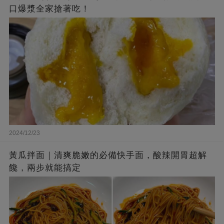
口爆漿全家搶著吃！
2024/12/23
黃瓜拌面｜清爽脆嫩的必備快手面，酸辣開胃超解
饞，兩步就能搞定