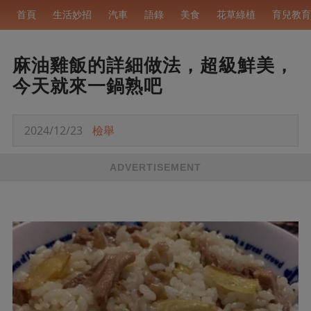
首頁
生活妙招
汽車
語錄
美食
花草綠植
育兒教育
麻油雞飯的詳細做法，超級鮮美，
今天就來一鍋熟吧
2024/12/23
檢舉
ADVERTISEMENT