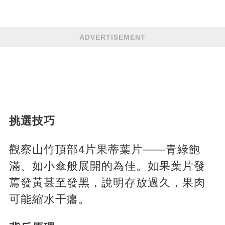
ADVERTISEMENT
​挑選技巧​
觀察山竹頂部4片果蒂葉片——青綠飽
滿、如小傘般展開的為佳。如果葉片發
蔫發黃甚至發黑，說明存放過久，果肉
可能縮水干癟。