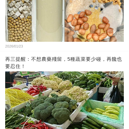
2026/01/23
再三提醒：不想農藥殘留，5種蔬菜要少碰，再饞也
要忍住！