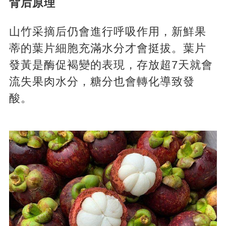
​背后原理
​山竹采摘后仍會進行呼吸作用，新鮮果
蒂的葉片細胞充滿水分才會挺拔。葉片
發黃是酶促褐變的表現，存放超7天就會
流失果肉水分，糖分也會轉化導致發
酸。