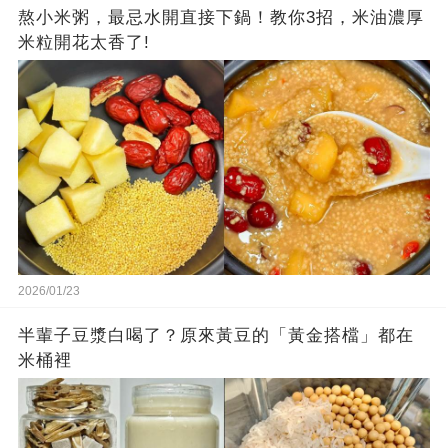
熬小米粥，最忌水開直接下鍋！教你3招，米油濃厚
米粒開花太香了!
2026/01/23
半輩子豆漿白喝了？原來黃豆的「黃金搭檔」都在
米桶裡