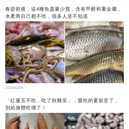
春節前後，這4種魚盡量少買，含有甲醛和重金屬，
水產商自己都不吃，很多人並不知道
2026/02/09
「紅薯五不吃，吃了秋難安」，愛吃的要留意了，
別給身體吃壞了！