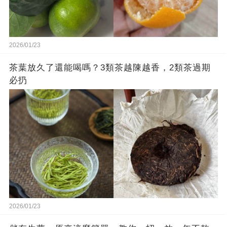
2026/01/23
茶葉放久了還能喝嗎？3類茶越陳越香，2類茶過期
必扔
2026/01/23