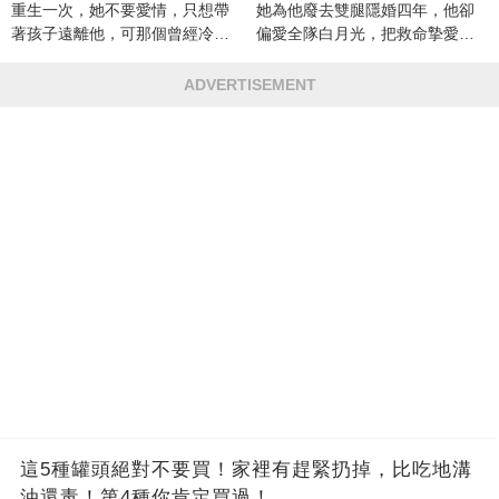
重生一次，她不要愛情，只想帶
她為他廢去雙腿隱婚四年，他卻
著孩子遠離他，可那個曾經冷漠
偏愛全隊白月光，把救命摯愛當
的男人，一次次將她逼入懷中...
成畢生負擔
ADVERTISEMENT
這5種罐頭絕對不要買！家裡有趕緊扔掉，比吃地溝
油還毒！第4種你肯定買過！