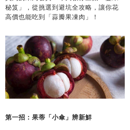
秘笈」，從挑選到避坑全攻略，讓你花
高價也能吃到「蒜瓣果凍肉」！
​第一招：果蒂「小傘」辨新鮮​