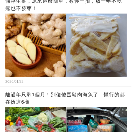
儲存生薑，原來這麼簡單，教你一招，放一年不乾
癟也不發芽！
2026/01/22
離過年只剩1個月！別傻傻囤豬肉海魚了，懂行的都
在搶這6樣