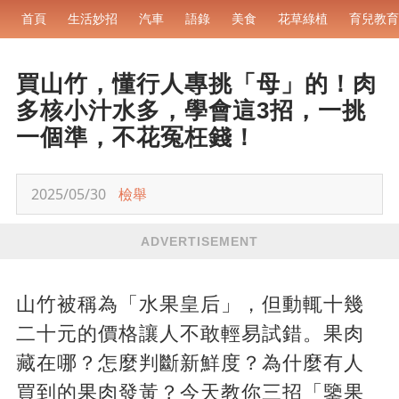
首頁
生活妙招
汽車
語錄
美食
花草綠植
育兒教育
買山竹，懂行人專挑「母」的！肉
多核小汁水多，學會這3招，一挑
一個準，不花冤枉錢！
2025/05/30
檢舉
ADVERTISEMENT
山竹被稱為「水果皇后」，但動輒十幾
二十元的價格讓人不敢輕易試錯。果肉
藏在哪？怎麼判斷新鮮度？為什麼有人
買到的果肉發黃？今天教你三招「鑒果