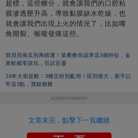
超標，這些糖分，就會讓我們的口腔粘
膜滲透壓升高，導致黏膜缺水乾燥，也
就會讓我們出現上火的情況了，比如嘴
角開裂、喉嚨發痛這些。
買貝貝南瓜別再瞎選！菜農教你認準這3個特征，金
黃軟糯零踩坑，百試百靈
10年大廚提醒：3種淀粉別亂用！區別很大，新手記
牢這3點，買錯都難
ADVERTISEMENT
文章未完，點擊下一頁繼續