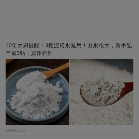
10年大廚提醒：3種淀粉別亂用！區別很大，新手記
牢這3點，買錯都難
2026/08/06