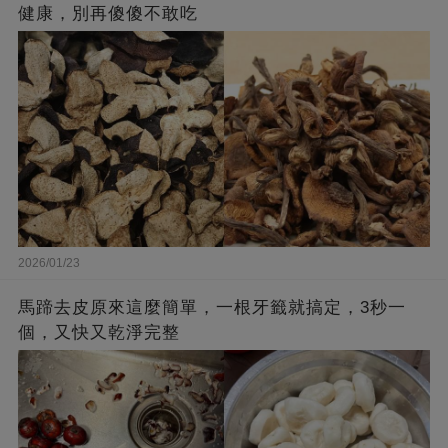
健康，別再傻傻不敢吃
2026/01/23
馬蹄去皮原來這麼簡單，一根牙籤就搞定，3秒一
個，又快又乾淨完整