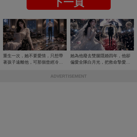
下一頁
重生一次，她不要愛情，只想帶
她為他廢去雙腿隱婚四年，他卻
著孩子遠離他，可那個曾經冷漠
偏愛全隊白月光，把救命摯愛當
的男人，一次次將她逼入懷中...
成畢生負擔
ADVERTISEMENT