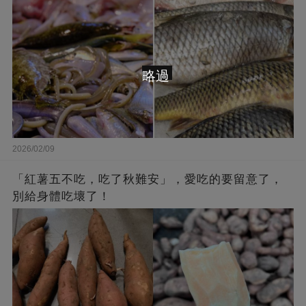
略過
2026/02/09
「紅薯五不吃，吃了秋難安」，愛吃的要留意了，
別給身體吃壞了！