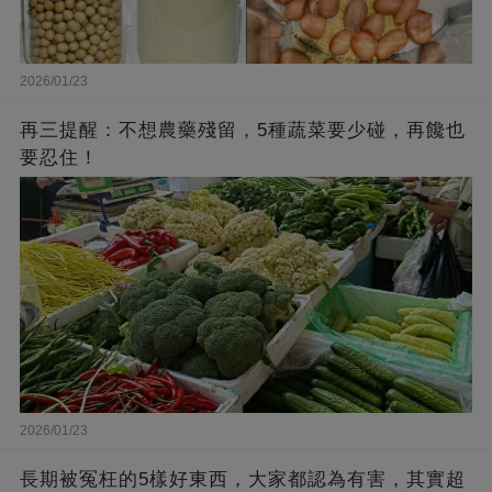
2026/01/23
再三提醒：不想農藥殘留，5種蔬菜要少碰，再饞也
要忍住！
2026/01/23
長期被冤枉的5樣好東西，大家都認為有害，其實超