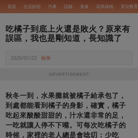
首頁
生活妙招
汽車
語錄
美食
花草綠植
育兒教育
吃橘子到底上火還是敗火？原來有
誤區，我也是剛知道，長知識了
2026/01/23
檢舉
ADVERTISEMENT
秋冬一到，水果攤就被橘子給承包了，
到處都能看到橘子的身影，確實，橘子
吃起來酸酸甜甜的，汁水還非常的足，
一吃就讓人停不下嘴。可每次吃橘子的
時候，家裡的老人總是會唸叨：少吃