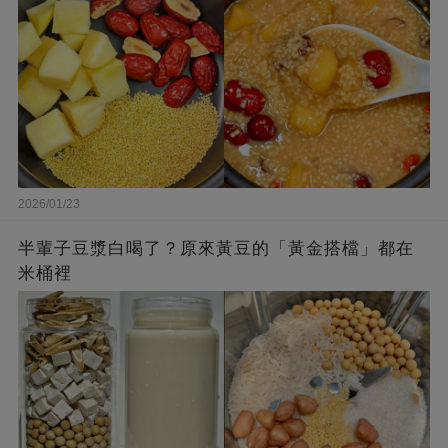
2026/01/23
半輩子豆漿白喝了？原來黃豆的「黃金搭檔」都在
米桶裡