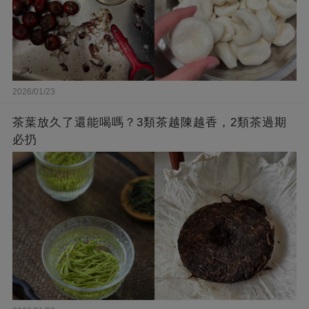
2026/01/23
茶葉放久了還能喝嗎？3類茶越陳越香，2類茶過期
必扔