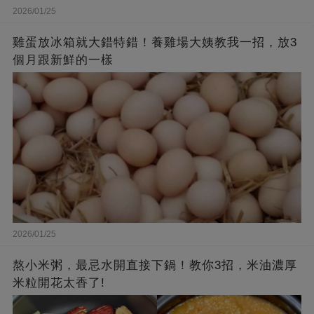
2026/01/25
雞蛋放冰箱就大錯特錯！養雞場大姨教我一招，放3
個月跟新鮮的一樣
2026/01/25
熬小米粥，最忌水開直接下鍋！教你3招，米油濃厚
米粒開花太香了!