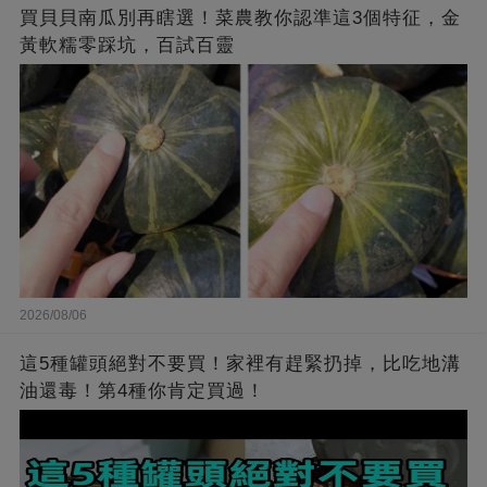
買貝貝南瓜別再瞎選！菜農教你認準這3個特征，金
黃軟糯零踩坑，百試百靈
2026/08/06
這5種罐頭絕對不要買！家裡有趕緊扔掉，比吃地溝
油還毒！第4種你肯定買過！