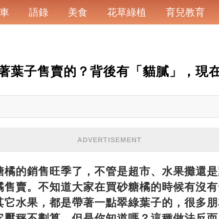
車
語錄
美食
花草綠植
育兒教育
著葉子售賣的？背後有「貓膩」，現
ADVERTISEMENT
糖橘的銷售旺季了，不管是超市、水果攤還是
橘售賣。不知道大家在買砂糖橘的時候有沒有
其它水果，都是帶著一點翠綠葉子的，很多朋
它壓秤不劃算。但是你知道嗎？這種做法反而