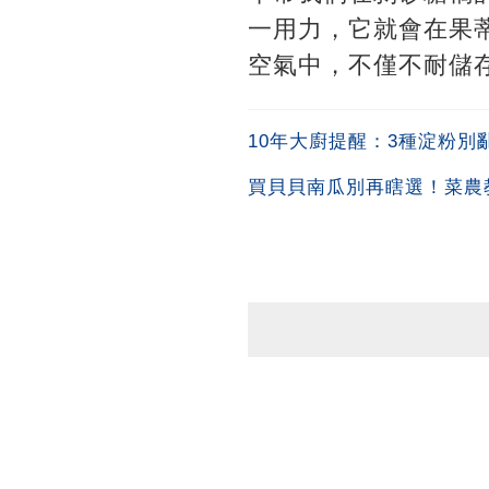
一用力，它就會在果
空氣中，不僅不耐儲
10年大廚提醒：3種淀粉
買貝貝南瓜別再瞎選！菜農