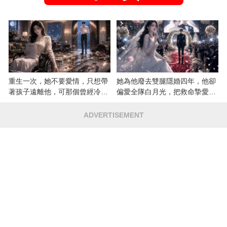
重生一次，她不要愛情，只想帶
她為他廢去雙腿隱婚四年，他卻
著孩子遠離他，可那個曾經冷漠
偏愛全隊白月光，把救命摯愛當
的男人，一次次將她逼入懷中...
成畢生負擔
ADVERTISEMENT