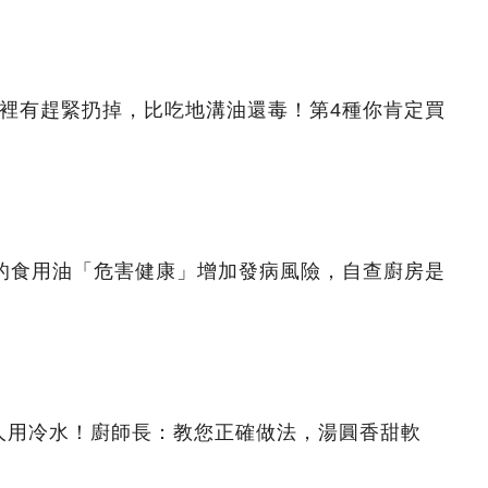
家裡有趕緊扔掉，比吃地溝油還毒！第4種你肯定買
題的食用油「危害健康」增加發病風險，自查廚房是
人用冷水！廚師長：教您正確做法，湯圓香甜軟