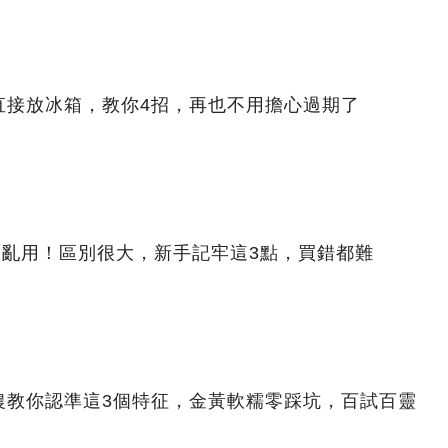
直接放冰箱，教你4招，再也不用擔心過期了
別亂用！區別很大，新手記牢這3點，買錯都難
農教你認準這3個特征，金黃軟糯零踩坑，百試百靈