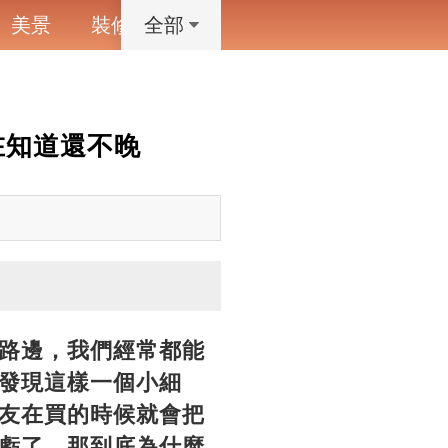
美景
裝修
寵物
藝術設計
動漫
全部
在知道還不晚
路邊，我們經常都能
發現這樣一個小細
友在買的時候就會把
虧了。那到底為什麼