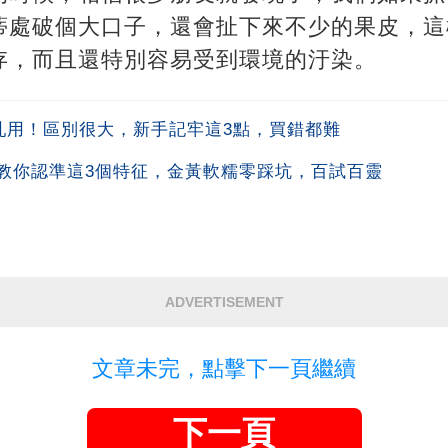
蒂處破個大口子，還會扯下來不少的果皮，這
存，而且還特別容易受到環境的汙染。
別亂用！區別很大，新手記牢這3點，買錯都難
教你認準這3個特征，金黃軟糯零踩坑，百試百靈
ADVERTISEMENT
文章未完，點擊下一頁繼續
下一頁