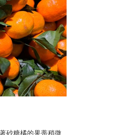
著砂糖橘的果蒂稍微