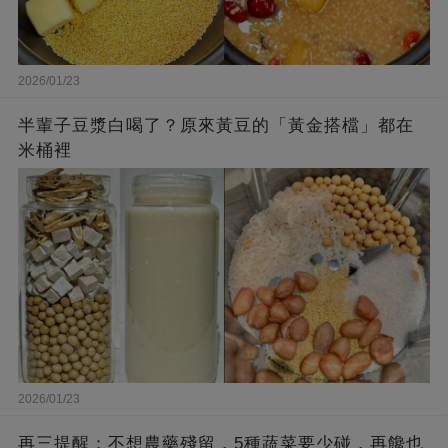
2026/01/23
半輩子豆漿白喝了？原來黃豆的「黃金搭檔」都在
米桶裡
2026/01/23
再三提醒：不想農藥殘留，5種蔬菜要少碰，再饞也