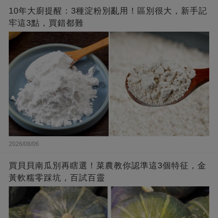
10年大廚提醒：3種淀粉別亂用！區別很大，新手記
牢這3點，買錯都難
2026/08/06
買貝貝南瓜別再瞎選！菜農教你認準這3個特征，金
黃軟糯零踩坑，百試百靈