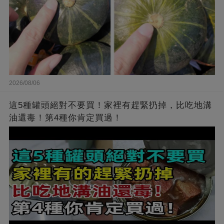
2026/08/06
這5種罐頭絕對不要買！家裡有趕緊扔掉，比吃地溝
油還毒！第4種你肯定買過！