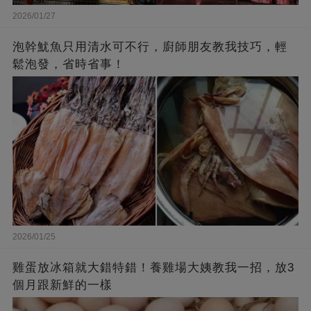
2026/01/27
泡幹魷魚只用清水可不行，廚師朋友教我技巧，輕
鬆泡發，省時省事！
2026/01/25
雞蛋放冰箱就大錯特錯！養雞場大姨教我一招，放3
個月跟新鮮的一樣