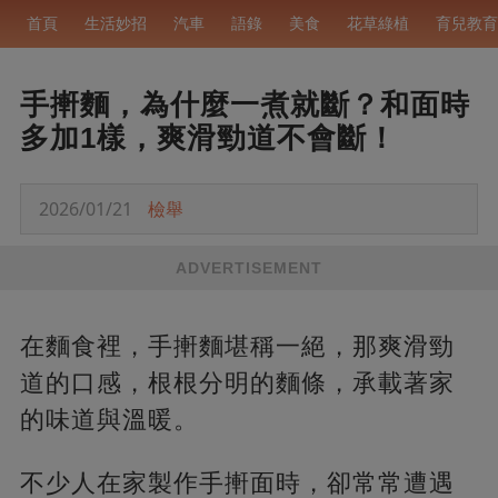
首頁
生活妙招
汽車
語錄
美食
花草綠植
育兒教育
手搟麵，為什麼一煮就斷？和面時
多加1樣，爽滑勁道不會斷！
2026/01/21
檢舉
ADVERTISEMENT
在麵食裡，手搟麵堪稱一絕，那爽滑勁
道的口感，根根分明的麵條，承載著家
的味道與溫暖。
不少人在家製作手搟面時，卻常常遭遇