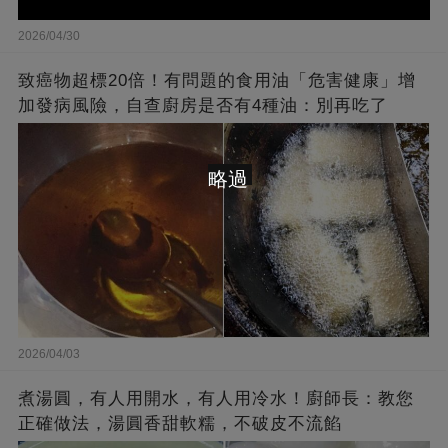
2026/04/30
致癌物超標20倍！有問題的食用油「危害健康」增
加發病風險，自查廚房是否有4種油：別再吃了
略過
2026/04/03
煮湯圓，有人用開水，有人用冷水！廚師長：教您
正確做法，湯圓香甜軟糯，不破皮不流餡