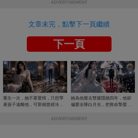
ADVERTISEMENT
文章未完，點擊下一頁繼續
下一頁
重生一次，她不要愛情，只想帶
她為他廢去雙腿隱婚四年，他卻
著孩子遠離他，可那個曾經冷漠
偏愛全隊白月光，把救命摯愛當
的男人，一次次將她逼入懷中...
成畢生負擔
ADVERTISEMENT