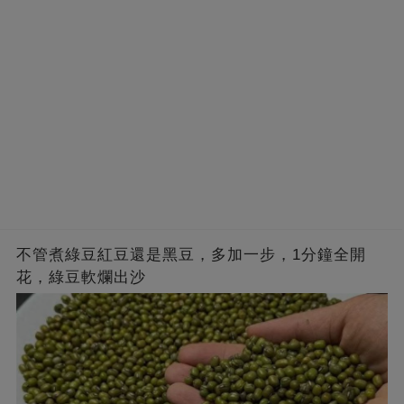
不管煮綠豆紅豆還是黑豆，多加一步，1分鐘全開
花，綠豆軟爛出沙