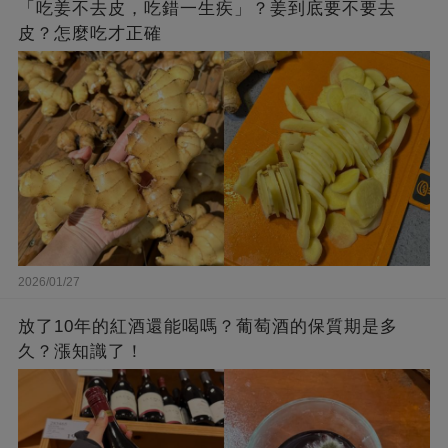
「吃姜不去皮，吃錯一生疾」？姜到底要不要去
皮？怎麼吃才正確
2026/01/27
放了10年的紅酒還能喝嗎？葡萄酒的保質期是多
久？漲知識了！