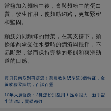
當鹽加入麵粉中後，會與麵粉中的蛋白
質，發生作用，使麵筋網路，更加緊密
和堅固。
麵筋如同麵條的骨架，在其支撐下，麵
條能夠承受住水煮時的翻滾與攪拌，不
易斷裂，從而保持完整的形態和爽滑勁
道的口感。
買貝貝南瓜別再瞎選！菜農教你認準這3個特征，金
黃軟糯零踩坑，百試百靈
10年大廚提醒：3種淀粉別亂用！區別很大，新手記
牢這3點，買錯都難