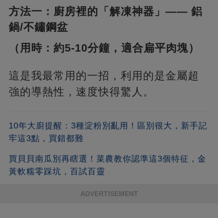
方法一：廚房裡的「解凍神器」—— 鋁
鍋/不鏽鋼盆
（用時：約5-10分鐘，適合扁平肉塊）
這是我最常用的一招，利用的是金屬超
強的導熱性，速度快得驚人。
10年大廚提醒：3種淀粉別亂用！區別很大，新手記
牢這3點，買錯都難
買貝貝南瓜別再瞎選！菜農教你認準這3個特征，金
黃軟糯零踩坑，百試百靈
ADVERTISEMENT