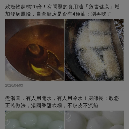
致癌物超標20倍！有問題的食用油「危害健康」增
加發病風險，自查廚房是否有4種油：別再吃了
2026/04/03
煮湯圓，有人用開水，有人用冷水！廚師長：教您
正確做法，湯圓香甜軟糯，不破皮不流餡