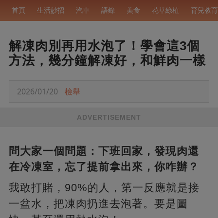
首頁
生活妙招
汽車
語錄
美食
花草綠植
育兒教育
解凍肉別再用水泡了！學會這3個
方法，幾分鐘解凍好，和鮮肉一樣
2026/01/20
檢舉
ADVERTISEMENT
問大家一個問題：下班回家，發現肉還
在冷凍室，忘了提前拿出來，你咋辦？
我敢打賭，90%的人，第一反應就是接
一盆水，把凍肉扔進去泡著。要是圖