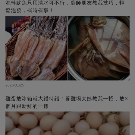
泡幹魷魚只用清水可不行，廚師朋友教我技巧，輕
鬆泡發，省時省事！
2026/01/25
雞蛋放冰箱就大錯特錯！養雞場大姨教我一招，放3
個月跟新鮮的一樣