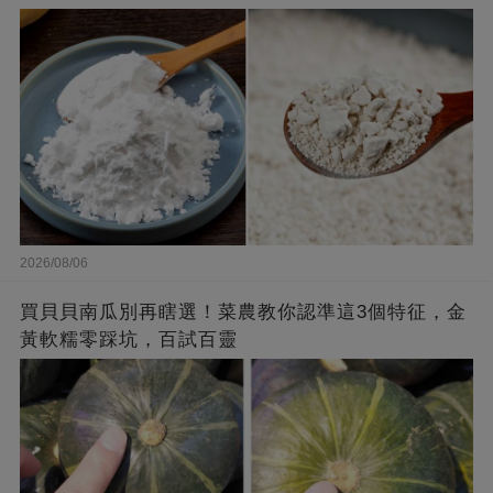
2026/08/06
買貝貝南瓜別再瞎選！菜農教你認準這3個特征，金
黃軟糯零踩坑，百試百靈