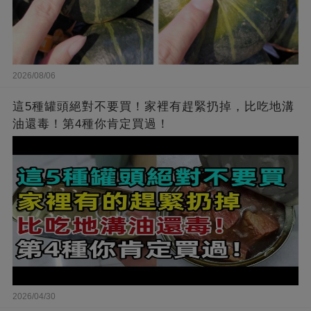
2026/08/06
這5種罐頭絕對不要買！家裡有趕緊扔掉，比吃地溝
油還毒！第4種你肯定買過！
2026/04/30