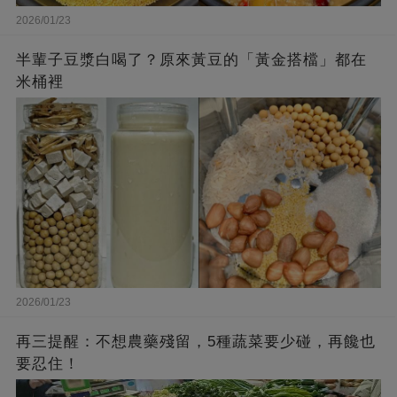
2026/01/23
半輩子豆漿白喝了？原來黃豆的「黃金搭檔」都在
米桶裡
2026/01/23
再三提醒：不想農藥殘留，5種蔬菜要少碰，再饞也
要忍住！