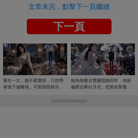
文章未完，點擊下一頁繼續
下一頁
重生一次，她不要愛情，只想帶
她為他廢去雙腿隱婚四年，他卻
著孩子遠離他，可那個曾經冷漠
偏愛全隊白月光，把救命摯愛當
的男人，一次次將她逼入懷中...
成畢生負擔
ADVERTISEMENT