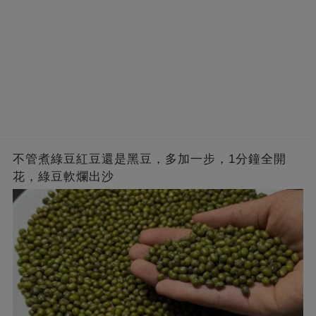
不管煮綠豆紅豆還是黑豆，多加一步，1分鐘全開
花，綠豆軟爛出沙